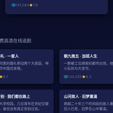
141,084
7.8
费高清在线追剧
99:38
都市
礼 · 一家人
朝九晚五 · 加班人生
同里的婚礼牵动两个大家庭，啼
一群被工位绑架的都市白领，
尽中国式亲情。
小反抗与大坚守。
8.7
144,025
8.3
43:52
爱情
别 · 我们都在路上
山河故人 · 旧梦重温
大学校园，几位青年在世纪交替
跨越二十年三个时间段的故人
，谁也没有真正告别过去。
旧人已老，旧梦在心中重温。