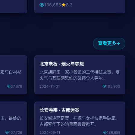
136,655
8.3
查看更多
NEW
NEW
北京老板 · 烟火与梦想
校服与白衬衫
北京胡同里一家小餐馆的二代接班故事，烟
。
火气与互联网思维的碰撞令人莞尔。
37,676
2024-11-01
105,900
NEW
NEW
长安卷宗 · 古都迷案
追击，最终的
长安城连环奇案，神探与女捕快携手破局。
古都繁华下的暗黑面缓缓掀开。
107,726
2024-09-11
136,655