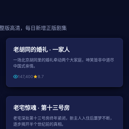
整版高清，每日新增正版剧集
104分钟
都市
老胡同的婚礼 · 一家人
一场北京胡同里的婚礼牵动两个大家庭，啼笑皆非中道尽
中国式亲情。
147,400
8.7
135分钟
悬疑
老宅惊魂 · 第十三号房
老宅深处第十三号房终年紧闭，新主人入住后噩梦不断，
逐步揭开半个世纪前的真相。