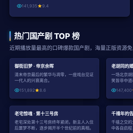
141,935
9.4
热门国产剧 TOP 榜
近期播放量最高的口碑爆款国产剧，海量正版资源免
99:15
古装
都市
御街旧梦 · 帝京余晖
老胡同的婚
清末帝京最后的繁华与凋零，一座戏台见证
一场北京胡
一代人的兴衰离合。
笑皆非中道
151,892
8.6
147,400
99:11
悬疑
年代
老宅惊魂 · 第十三号房
千禧年的告
老宅深处第十三号房终年紧闭，新主人入住
千禧之交的
后噩梦不断，逐步揭开半个世纪前的真相。
中各自启程