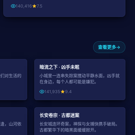
140,416
7.5
查看更多
49:13
44:37
悬疑
暗流之下 · 凶手未眠
他们对生活的
小城里一连串失踪案搅动平静水面，凶手就
在身边，每个人都可能是嫌犯。
141,935
9.4
99:29
42:24
古装
长安卷宗 · 古都迷案
重逢，山河依
长安城连环奇案，神探与女捕快携手破局。
古都繁华下的暗黑面缓缓掀开。