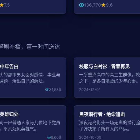
7.5
136,770
9.6
 整剧补档，第一时间送达
NEW
 中年告白
校服与白衬衫 · 青春再见
头的都市男女面对感情、事业与
一所重点高中的高三生群像，
课题，活出自己的解法。
之下，是各自滚烫的少年心事
31,535
2024-12-01
NEW
 英雄归处
黑夜潜行者 · 绝命追击
间一户普通人家与几位地下党员
深夜港岛街头一场无声的潜行
，平凡处见英雄气。
子弹决定了所有人的命运。
9,606
2024-10-09