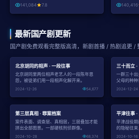
141,084
7.8
140,416
最新国产剧更新
国产剧免费观看完整版高清，新剧首播 / 热剧追更 /
NEW
北京胡同的相声 · 一段往事
三十而立 ·
北京胡同里两位相声老艺人的一段陈年恩
一群三十出
怨，被徒弟们用一段相声化解开来。
父母的种种
2024-12-26
54,677
2024-12-24
NEW
第三层真相 · 罪案档案
平津往事 ·
案件表面、调查层、真相层，三层叠加才能
平津战役期
拼出全部图景。一部硬核刑侦群像。
的隐秘往来
2024-10-28
68,374
2024-10-16