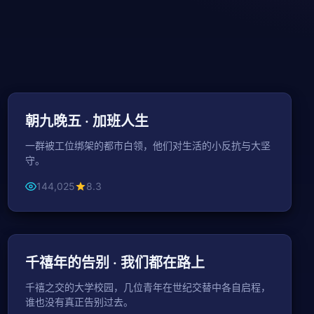
49分钟 / 集
都市
朝九晚五 · 加班人生
一群被工位绑架的都市白领，他们对生活的小反抗与大坚
守。
144,025
8.3
43分钟 / 集
年代
千禧年的告别 · 我们都在路上
千禧之交的大学校园，几位青年在世纪交替中各自启程，
谁也没有真正告别过去。