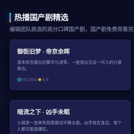
热播国产剧精选
编辑团队挑选的高分口碑国产剧，国产剧免费观看完
147分钟
古装
御街旧梦 · 帝京余晖
清末帝京最后的繁华与凋零，一座戏台见证一代人的兴衰
离合。
151,892
8.6
44分钟 / 集
悬疑
暗流之下 · 凶手未眠
小城里一连串失踪案搅动平静水面，凶手就在身边，每个
人都可能是嫌犯。